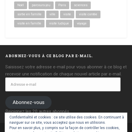
Noël
parcours-jeu
Paris
sciences
sortie en famille
ville
visite
visite contée
visite en famille
visite ludique
voyage
ABONNEZ-VOUS À CE BLOG PAR E-MAIL.
Saisissez votre adresse e-mail pour vous abonner à ce blog et
recevoir une notification de chaque nouvel article par e-mail.
Adresse
e-
mail
Abonnez-vous
Rejoignez les 20 autres abonnés
Confidentialité et cookies : ce site utilise des cookies. En continuant à
naviguer sur ce site, vous acceptez que nous en utilisions.
Pour en savoir plus, y compris sur la façon de contrôler les cookies,