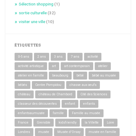
Sélection shopping
(1)
sortie culturelle
(32)
visiter une ville
(10)
ÉTIQUETTES
0-5 ans
2 ans
3 ans
7 ans
activité
activité artistique
art
art contemporain
atelier
atelier en famille
beaubourg
bébé
bébé au musée
bébés
Centre Pompidou
chasse aux oeufs
château
château de Chambord
Cité des Sciences
classeur des découvertes
enfant
enfants
enfantsaumusée
famille
Famille au musée
France
Grenoble
kidsfriendly
la Villette
Loire
Londres
musée
Musée d'Orsay
musée en famille