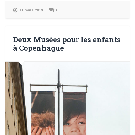
Museum
–
11 mars 2019
0
Londres »
Deux Musées pour les enfants
à Copenhague