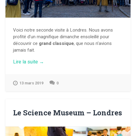
Voici notre seconde visite à Londres. Nous avons
profité d’un magnifique dimanche ensoleillé pour
découvrir ce
grand classique
, que nous n’avions
jamais fait.
« The
Lire la suite
→
Tower
of
London
13 mars 2019
0
–
Londres »
Le Science Museum – Londres