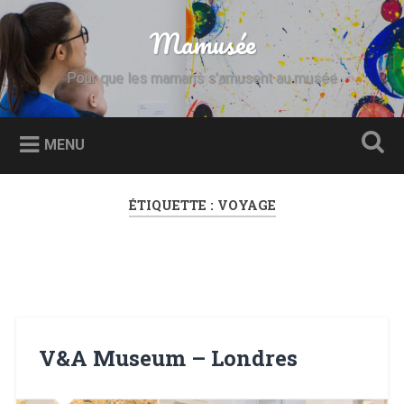
Accéder
au
Mamusée
Recherche
contenu
principal
Pour que les mamans s’amusent au musée
MENU
ÉTIQUETTE :
VOYAGE
V&A Museum – Londres