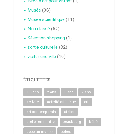
livres d'art pour enfant
(1)
Musée
(38)
Musée scientifique
(11)
Non classé
(52)
Sélection shopping
(1)
sortie culturelle
(32)
visiter une ville
(10)
ÉTIQUETTES
0-5 ans
2 ans
3 ans
7 ans
activité
activité artistique
art
art contemporain
atelier
atelier en famille
beaubourg
bébé
bébé au musée
bébés