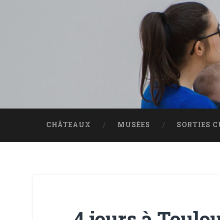
Accéder
au
contenu
principal
Recherche
CHÂTEAUX
MUSÉES
SORTIES 
4 jours à Toulo