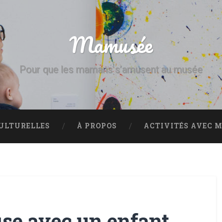
Mamusée
Pour que les mamans s’amusent au musée
CULTURELLES
À PROPOS
ACTIVITÉS AVEC M
use avec un enfant