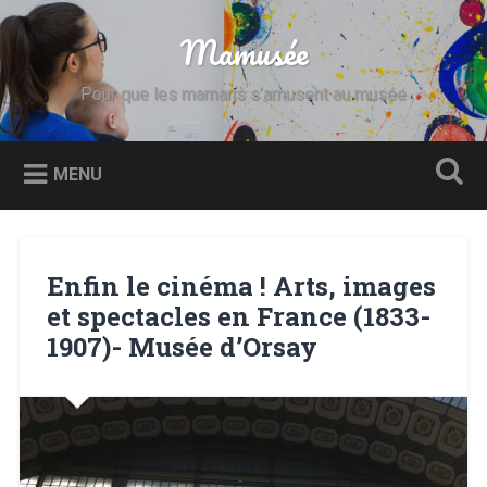
Accéder
au
Mamusée
Recherche
contenu
principal
Pour que les mamans s’amusent au musée
MENU
Enfin le cinéma ! Arts, images
et spectacles en France (1833-
1907)- Musée d’Orsay