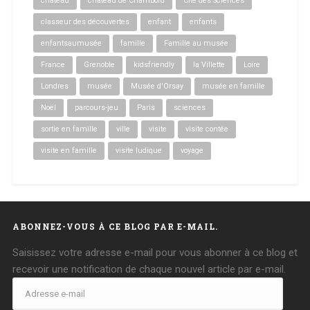
château
château de Chambord
Cité des Sciences
classeur des découvertes
enfant
enfants
enfantsaumusée
famille
Famille au musée
France
Grenoble
kidsfriendly
la Villette
Loire
Londres
musée
Musée d'Orsay
musée en famille
Noël
parcours-jeu
Paris
sciences
sortie en famille
ville
visite
visite contée
visite en famille
visite ludique
voyage
ABONNEZ-VOUS À CE BLOG PAR E-MAIL.
Saisissez votre adresse e-mail pour vous abonner à ce blog et
recevoir une notification de chaque nouvel article par e-mail.
Adresse
e-
mail