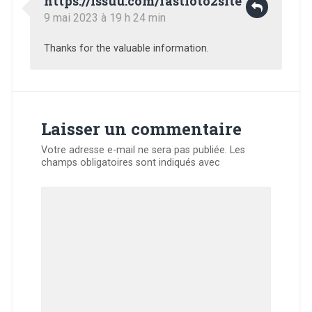
https://issuu.com/fastloto2site
e
n
f
n
n
ê
e
o
9 mai 2023 à 19 h 24 min
ê
t
n
u
t
r
ê
v
r
e
t
e
e
)
r
l
Thanks for the valuable information.
)
e
l
)
e
f
e
n
ê
t
r
Laisser un commentaire
e
)
Votre adresse e-mail ne sera pas publiée.
Les
champs obligatoires sont indiqués avec