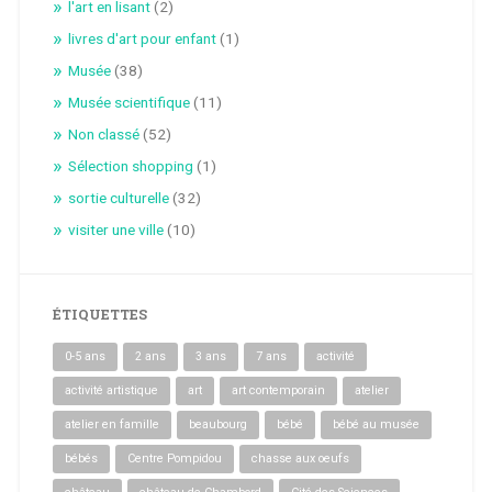
l'art en lisant
(2)
livres d'art pour enfant
(1)
Musée
(38)
Musée scientifique
(11)
Non classé
(52)
Sélection shopping
(1)
sortie culturelle
(32)
visiter une ville
(10)
ÉTIQUETTES
0-5 ans
2 ans
3 ans
7 ans
activité
activité artistique
art
art contemporain
atelier
atelier en famille
beaubourg
bébé
bébé au musée
bébés
Centre Pompidou
chasse aux oeufs