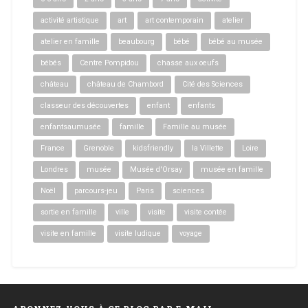
activité artistique
art
art contemporain
atelier
atelier en famille
beaubourg
bébé
bébé au musée
bébés
Centre Pompidou
chasse aux oeufs
château
château de Chambord
Cité des Sciences
classeur des découvertes
enfant
enfants
enfantsaumusée
famille
Famille au musée
France
Grenoble
kidsfriendly
la Villette
Loire
Londres
musée
Musée d'Orsay
musée en famille
Noël
parcours-jeu
Paris
sciences
sortie en famille
ville
visite
visite contée
visite en famille
visite ludique
voyage