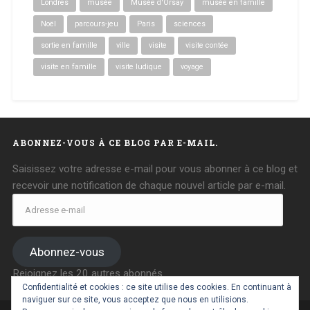
Londres
musée
Musée d'Orsay
musée en famille
Noël
parcours-jeu
Paris
sciences
sortie en famille
ville
visite
visite contée
visite en famille
visite ludique
voyage
ABONNEZ-VOUS À CE BLOG PAR E-MAIL.
Saisissez votre adresse e-mail pour vous abonner à ce blog et
recevoir une notification de chaque nouvel article par e-mail.
Adresse
e-
mail
Abonnez-vous
Rejoignez les 20 autres abonnés
Confidentialité et cookies : ce site utilise des cookies. En continuant à
naviguer sur ce site, vous acceptez que nous en utilisions.