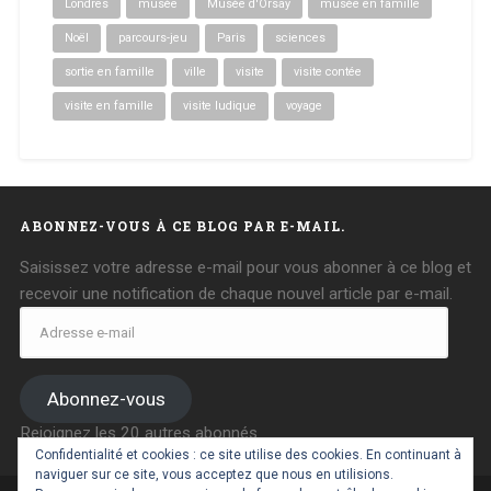
Londres
musée
Musée d'Orsay
musée en famille
Noël
parcours-jeu
Paris
sciences
sortie en famille
ville
visite
visite contée
visite en famille
visite ludique
voyage
ABONNEZ-VOUS À CE BLOG PAR E-MAIL.
Saisissez votre adresse e-mail pour vous abonner à ce blog et
recevoir une notification de chaque nouvel article par e-mail.
Adresse
e-
mail
Abonnez-vous
Rejoignez les 20 autres abonnés
Confidentialité et cookies : ce site utilise des cookies. En continuant à
naviguer sur ce site, vous acceptez que nous en utilisions.