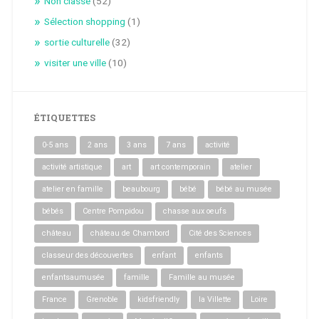
Non classé
(52)
Sélection shopping
(1)
sortie culturelle
(32)
visiter une ville
(10)
ÉTIQUETTES
0-5 ans
2 ans
3 ans
7 ans
activité
activité artistique
art
art contemporain
atelier
atelier en famille
beaubourg
bébé
bébé au musée
bébés
Centre Pompidou
chasse aux oeufs
château
château de Chambord
Cité des Sciences
classeur des découvertes
enfant
enfants
enfantsaumusée
famille
Famille au musée
France
Grenoble
kidsfriendly
la Villette
Loire