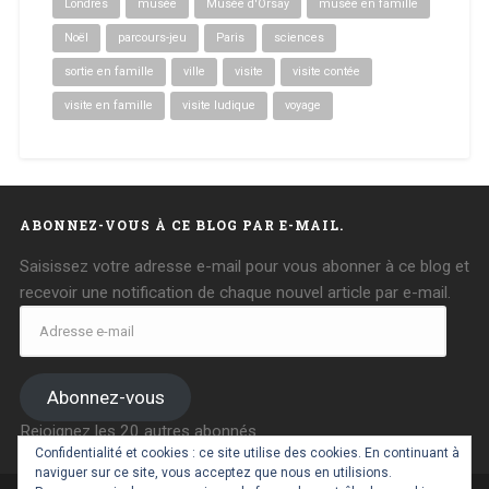
Londres
musée
Musée d'Orsay
musée en famille
Noël
parcours-jeu
Paris
sciences
sortie en famille
ville
visite
visite contée
visite en famille
visite ludique
voyage
ABONNEZ-VOUS À CE BLOG PAR E-MAIL.
Saisissez votre adresse e-mail pour vous abonner à ce blog et
recevoir une notification de chaque nouvel article par e-mail.
Adresse
e-
mail
Abonnez-vous
Rejoignez les 20 autres abonnés
Confidentialité et cookies : ce site utilise des cookies. En continuant à
naviguer sur ce site, vous acceptez que nous en utilisions.