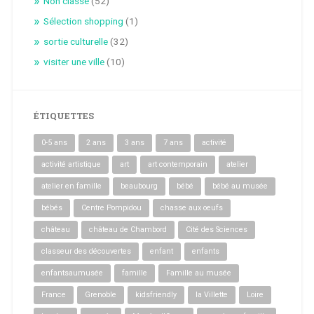
Non classé
(52)
Sélection shopping
(1)
sortie culturelle
(32)
visiter une ville
(10)
ÉTIQUETTES
0-5 ans
2 ans
3 ans
7 ans
activité
activité artistique
art
art contemporain
atelier
atelier en famille
beaubourg
bébé
bébé au musée
bébés
Centre Pompidou
chasse aux oeufs
château
château de Chambord
Cité des Sciences
classeur des découvertes
enfant
enfants
enfantsaumusée
famille
Famille au musée
France
Grenoble
kidsfriendly
la Villette
Loire