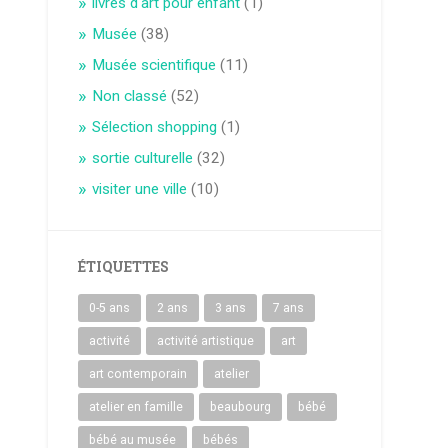
livres d'art pour enfant
(1)
Musée
(38)
Musée scientifique
(11)
Non classé
(52)
Sélection shopping
(1)
sortie culturelle
(32)
visiter une ville
(10)
ÉTIQUETTES
0-5 ans
2 ans
3 ans
7 ans
activité
activité artistique
art
art contemporain
atelier
atelier en famille
beaubourg
bébé
bébé au musée
bébés