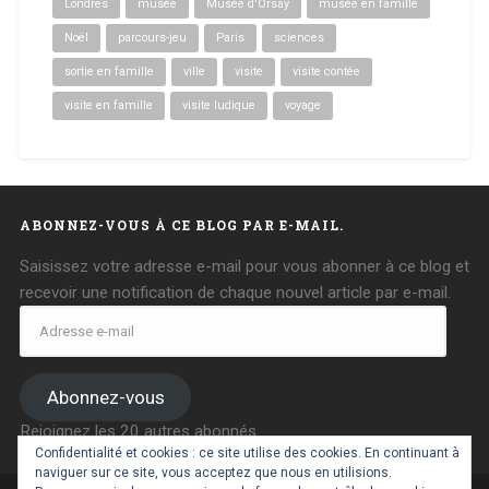
Londres
musée
Musée d'Orsay
musée en famille
Noël
parcours-jeu
Paris
sciences
sortie en famille
ville
visite
visite contée
visite en famille
visite ludique
voyage
ABONNEZ-VOUS À CE BLOG PAR E-MAIL.
Saisissez votre adresse e-mail pour vous abonner à ce blog et
recevoir une notification de chaque nouvel article par e-mail.
Adresse
e-
mail
Abonnez-vous
Rejoignez les 20 autres abonnés
Confidentialité et cookies : ce site utilise des cookies. En continuant à
naviguer sur ce site, vous acceptez que nous en utilisions.