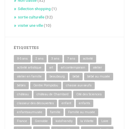
Non classé
(52)
Sélection shopping
(1)
sortie culturelle
(32)
visiter une ville
(10)
ÉTIQUETTES
0-5 ans
2 ans
3 ans
7 ans
activité
activité artistique
art
art contemporain
atelier
atelier en famille
beaubourg
bébé
bébé au musée
bébés
Centre Pompidou
chasse aux oeufs
château
château de Chambord
Cité des Sciences
classeur des découvertes
enfant
enfants
enfantsaumusée
famille
Famille au musée
France
Grenoble
kidsfriendly
la Villette
Loire