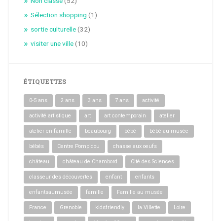
Non classé
(52)
Sélection shopping
(1)
sortie culturelle
(32)
visiter une ville
(10)
ÉTIQUETTES
0-5 ans
2 ans
3 ans
7 ans
activité
activité artistique
art
art contemporain
atelier
atelier en famille
beaubourg
bébé
bébé au musée
bébés
Centre Pompidou
chasse aux oeufs
château
château de Chambord
Cité des Sciences
classeur des découvertes
enfant
enfants
enfantsaumusée
famille
Famille au musée
France
Grenoble
kidsfriendly
la Villette
Loire