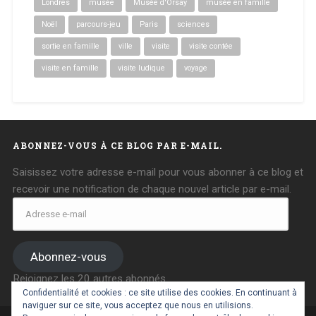
Londres
musée
Musée d'Orsay
musée en famille
Noël
parcours-jeu
Paris
sciences
sortie en famille
ville
visite
visite contée
visite en famille
visite ludique
voyage
ABONNEZ-VOUS À CE BLOG PAR E-MAIL.
Saisissez votre adresse e-mail pour vous abonner à ce blog et
recevoir une notification de chaque nouvel article par e-mail.
Adresse
e-
mail
Abonnez-vous
Rejoignez les 20 autres abonnés
Confidentialité et cookies : ce site utilise des cookies. En continuant à
naviguer sur ce site, vous acceptez que nous en utilisions.