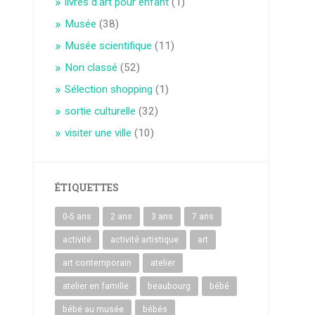
livres d'art pour enfant
(1)
Musée
(38)
Musée scientifique
(11)
Non classé
(52)
Sélection shopping
(1)
sortie culturelle
(32)
visiter une ville
(10)
ÉTIQUETTES
0-5 ans
2 ans
3 ans
7 ans
activité
activité artistique
art
art contemporain
atelier
atelier en famille
beaubourg
bébé
bébé au musée
bébés