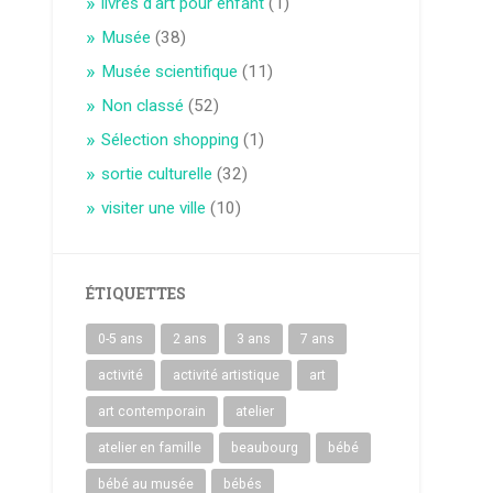
livres d'art pour enfant
(1)
Musée
(38)
Musée scientifique
(11)
Non classé
(52)
Sélection shopping
(1)
sortie culturelle
(32)
visiter une ville
(10)
ÉTIQUETTES
0-5 ans
2 ans
3 ans
7 ans
activité
activité artistique
art
art contemporain
atelier
atelier en famille
beaubourg
bébé
bébé au musée
bébés