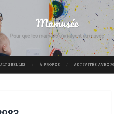
Mamusée
Pour que les mamans s’amusent au musée
CULTURELLES
À PROPOS
ACTIVITÉS AVEC M
2983