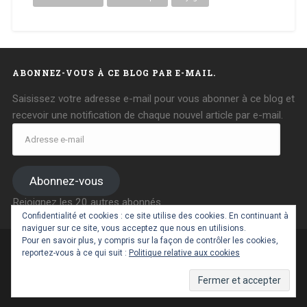
ABONNEZ-VOUS À CE BLOG PAR E-MAIL.
Saisissez votre adresse e-mail pour vous abonner à ce blog et
recevoir une notification de chaque nouvel article par e-mail.
Adresse
e-
mail
Abonnez-vous
Rejoignez les 20 autres abonnés
Confidentialité et cookies : ce site utilise des cookies. En continuant à
naviguer sur ce site, vous acceptez que nous en utilisions.
Pour en savoir plus, y compris sur la façon de contrôler les cookies,
reportez-vous à ce qui suit :
Politique relative aux cookies
FIÈREMENT PROPULSÉ PAR WORDPRESS
|
THÈME :
BASKERVILLE 2 PAR
ANDERS NOREN
.
RETOUR EN HAUT ↑