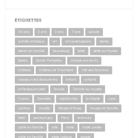
ÉTIQUETTES
0-5 ans
2 ans
3 ans
7 ans
activité
activité artistique
art
art contemporain
atelier
atelier en famille
beaubourg
bébé
bébé au musée
bébés
Centre Pompidou
chasse aux oeufs
château
château de Chambord
Cité des Sciences
classeur des découvertes
enfant
enfants
enfantsaumusée
famille
Famille au musée
France
Grenoble
kidsfriendly
la Villette
Loire
Londres
musée
Musée d'Orsay
musée en famille
Noël
parcours-jeu
Paris
sciences
sortie en famille
ville
visite
visite contée
visite en famille
visite ludique
voyage