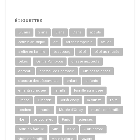
ÉTIQUETTES
0-5 ans
2 ans
3 ans
7 ans
activité
activité artistique
art
art contemporain
atelier
atelier en famille
beaubourg
bébé
bébé au musée
bébés
Centre Pompidou
chasse aux oeufs
château
château de Chambord
Cité des Sciences
classeur des découvertes
enfant
enfants
enfantsaumusée
famille
Famille au musée
France
Grenoble
kidsfriendly
la Villette
Loire
Londres
musée
Musée d'Orsay
musée en famille
Noël
parcours-jeu
Paris
sciences
sortie en famille
ville
visite
visite contée
visite en famille
visite ludique
voyage