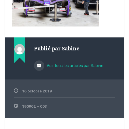
Publié par
Sabine
Voir tous les articles par Sabine
16 octobre 2019
Navigation
190902 – 003
de
l’article