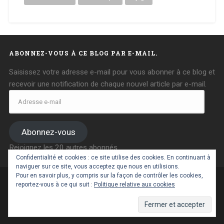
ABONNEZ-VOUS À CE BLOG PAR E-MAIL.
Saisissez votre adresse e-mail pour vous abonner à ce blog et
recevoir une notification de chaque nouvel article par e-mail.
Adresse
e-
mail
Abonnez-vous
Rejoignez les 20 autres abonnés
Confidentialité et cookies : ce site utilise des cookies. En continuant à
naviguer sur ce site, vous acceptez que nous en utilisions.
Pour en savoir plus, y compris sur la façon de contrôler les cookies,
reportez-vous à ce qui suit :
Politique relative aux cookies
FIÈREMENT PROPULSÉ PAR WORDPRESS
|
THÈME :
BASKERVILLE 2 PAR
ANDERS NOREN
.
RETOUR EN HAUT ↑