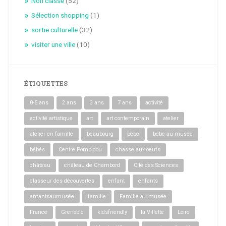
Non classé
(52)
Sélection shopping
(1)
sortie culturelle
(32)
visiter une ville
(10)
ÉTIQUETTES
0-5 ans
2 ans
3 ans
7 ans
activité
activité artistique
art
art contemporain
atelier
atelier en famille
beaubourg
bébé
bébé au musée
bébés
Centre Pompidou
chasse aux oeufs
château
château de Chambord
Cité des Sciences
classeur des découvertes
enfant
enfants
enfantsaumusée
famille
Famille au musée
France
Grenoble
kidsfriendly
la Villette
Loire