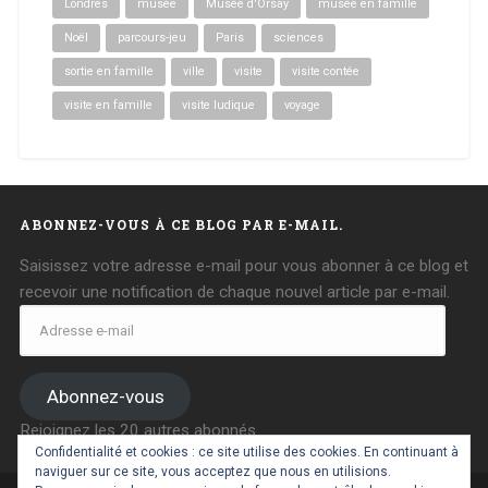
Londres
musée
Musée d'Orsay
musée en famille
Noël
parcours-jeu
Paris
sciences
sortie en famille
ville
visite
visite contée
visite en famille
visite ludique
voyage
ABONNEZ-VOUS À CE BLOG PAR E-MAIL.
Saisissez votre adresse e-mail pour vous abonner à ce blog et
recevoir une notification de chaque nouvel article par e-mail.
Adresse
e-
mail
Abonnez-vous
Rejoignez les 20 autres abonnés
Confidentialité et cookies : ce site utilise des cookies. En continuant à
naviguer sur ce site, vous acceptez que nous en utilisions.