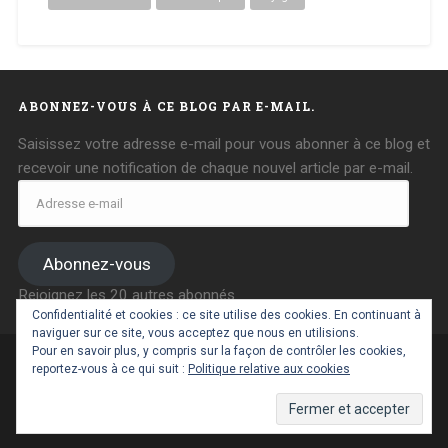
ABONNEZ-VOUS À CE BLOG PAR E-MAIL.
Saisissez votre adresse e-mail pour vous abonner à ce blog et
recevoir une notification de chaque nouvel article par e-mail.
Adresse
e-
mail
Abonnez-vous
Rejoignez les 20 autres abonnés
Confidentialité et cookies : ce site utilise des cookies. En continuant à
naviguer sur ce site, vous acceptez que nous en utilisions.
Pour en savoir plus, y compris sur la façon de contrôler les cookies,
reportez-vous à ce qui suit :
Politique relative aux cookies
FIÈREMENT PROPULSÉ PAR WORDPRESS
|
THÈME :
BASKERVILLE 2 PAR
ANDERS NOREN
.
RETOUR EN HAUT ↑