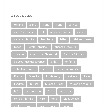
ÉTIQUETTES
0-5 ans
2 ans
3 ans
7 ans
activité
activité artistique
art
art contemporain
atelier
atelier en famille
beaubourg
bébé
bébé au musée
bébés
Centre Pompidou
chasse aux oeufs
château
château de Chambord
Cité des Sciences
classeur des découvertes
enfant
enfants
enfantsaumusée
famille
Famille au musée
France
Grenoble
kidsfriendly
la Villette
Loire
Londres
musée
Musée d'Orsay
musée en famille
Noël
parcours-jeu
Paris
sciences
sortie en famille
ville
visite
visite contée
visite en famille
visite ludique
voyage