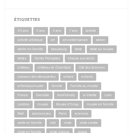
ÉTIQUETTES
0-5 ans
2 ans
3 ans
7 ans
activité
activité artistique
art
art contemporain
atelier
atelier en famille
beaubourg
bébé
bébé au musée
bébés
Centre Pompidou
chasse aux oeufs
château
château de Chambord
Cité des Sciences
classeur des découvertes
enfant
enfants
enfantsaumusée
famille
Famille au musée
France
Grenoble
kidsfriendly
la Villette
Loire
Londres
musée
Musée d'Orsay
musée en famille
Noël
parcours-jeu
Paris
sciences
sortie en famille
ville
visite
visite contée
visite en famille
visite ludique
voyage