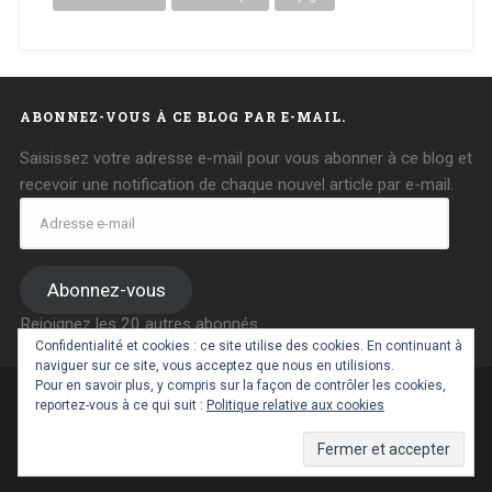
ABONNEZ-VOUS À CE BLOG PAR E-MAIL.
Saisissez votre adresse e-mail pour vous abonner à ce blog et
recevoir une notification de chaque nouvel article par e-mail.
Adresse
e-
mail
Abonnez-vous
Rejoignez les 20 autres abonnés
Confidentialité et cookies : ce site utilise des cookies. En continuant à
naviguer sur ce site, vous acceptez que nous en utilisions.
Pour en savoir plus, y compris sur la façon de contrôler les cookies,
reportez-vous à ce qui suit :
Politique relative aux cookies
FIÈREMENT PROPULSÉ PAR WORDPRESS
|
THÈME :
BASKERVILLE 2 PAR
ANDERS NOREN
.
RETOUR EN HAUT ↑