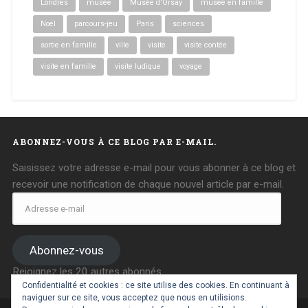
Londres
musée
Musée d'Orsay
musée en famille
Noël
parcours-jeu
Paris
sciences
sortie en famille
ville
visite
visite contée
visite en famille
visite ludique
voyage
ABONNEZ-VOUS À CE BLOG PAR E-MAIL.
Saisissez votre adresse e-mail pour vous abonner à ce blog et
recevoir une notification de chaque nouvel article par e-mail.
Adresse
e-
mail
Abonnez-vous
Rejoignez les 20 autres abonnés
Confidentialité et cookies : ce site utilise des cookies. En continuant à
naviguer sur ce site, vous acceptez que nous en utilisions.