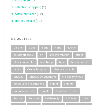
Non classé
(52)
Sélection shopping
(1)
sortie culturelle
(32)
visiter une ville
(10)
ÉTIQUETTES
0-5 ans
2 ans
3 ans
7 ans
activité
activité artistique
art
art contemporain
atelier
atelier en famille
beaubourg
bébé
bébé au musée
bébés
Centre Pompidou
chasse aux oeufs
château
château de Chambord
Cité des Sciences
classeur des découvertes
enfant
enfants
enfantsaumusée
famille
Famille au musée
France
Grenoble
kidsfriendly
la Villette
Loire