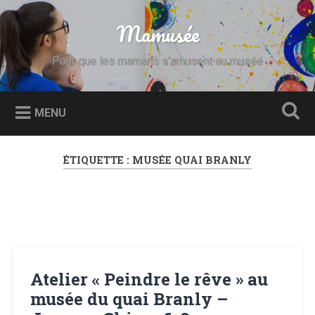
Accéder
au
Mamusée
Recherche
contenu
principal
Pour que les mamans s’amusent au musée
MENU
ÉTIQUETTE :
MUSÉE QUAI BRANLY
Atelier « Peindre le rêve » au
musée du quai Branly –